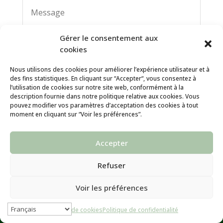
Gérer le consentement aux
cookies
Nous utilisons des cookies pour améliorer l’expérience utilisateur et à
des fins statistiques. En cliquant sur “Accepter“, vous consentez à
Notre entreprise s'engage et signe pour le respect
l’utilisation de cookies sur notre site web, conformément à la
votre vie privée et la protection de vos données
description fournie dans notre politique relative aux cookies. Vous
pouvez modifier vos paramètres d’acceptation des cookies à tout
personnelles !
moment en cliquant sur “Voir les préférences”.
En soumettant ce formulaire, j'accepte que
les informations saisies soient exploitées dans
Accepter
le cadre de la relation commerciale qui peut en
découler.
Refuser
Envoyer
Voir les préférences
Politique de cookies
Politique de confidentialité