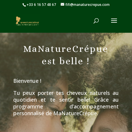
+33 6 16 57 48 67
fifi@manaturecrepue.com
MaNatureCrépue
est belle !
Bienvenue !
Tu peux porter tes cheveux naturels au
quotidien et te sentir belle! Grâce au
programme d’accompagnement
personnalisé de MaNatureCrépue.